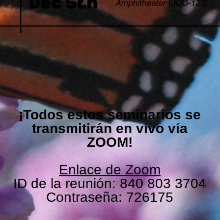
¡Todos estos seminarios se
transmitirán en vivo vía
ZOOM!
Enlace de Zoom
ID de la reunión: 840 803 3704
Contraseña: 726175