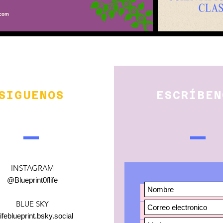
SIGUENOS
ESCRÍBEN
INSTAGRAM
@Blueprint0flife
BLUE SKY
ifeblueprint.bsky.social