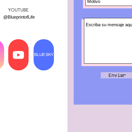
y
YOUTUBE
@BlueprintofLife
BLUE SKY
Enviar