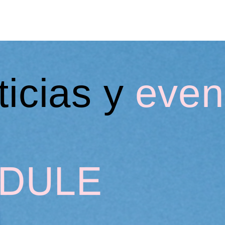
CTIVIDADES EDUCATIVAS
VIDEO Y AUDIO
P
icias y
even